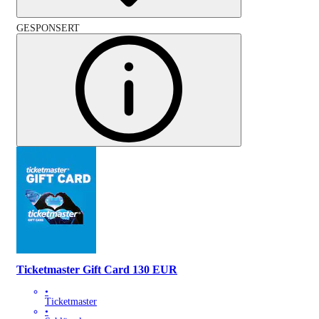
GESPONSERT
Ticketmaster Gift Card 130 EUR
•
Ticketmaster
•