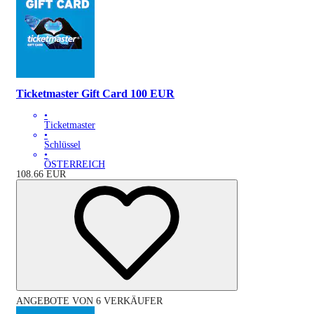
Ticketmaster Gift Card 100 EUR
•
Ticketmaster
•
Schlüssel
•
ÖSTERREICH
108.66
EUR
ANGEBOTE VON 6 VERKÄUFER