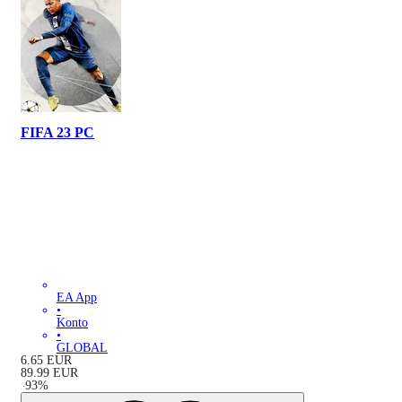
FIFA 23 PC
EA App
•
Konto
•
GLOBAL
6.65
EUR
89.99
EUR
-
93
%