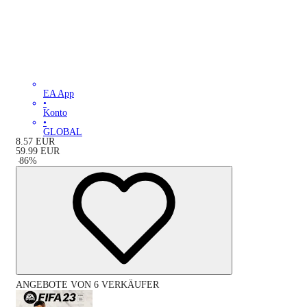
EA App
•
Konto
•
GLOBAL
8.57
EUR
59.99
EUR
-
86
%
ANGEBOTE VON 6 VERKÄUFER