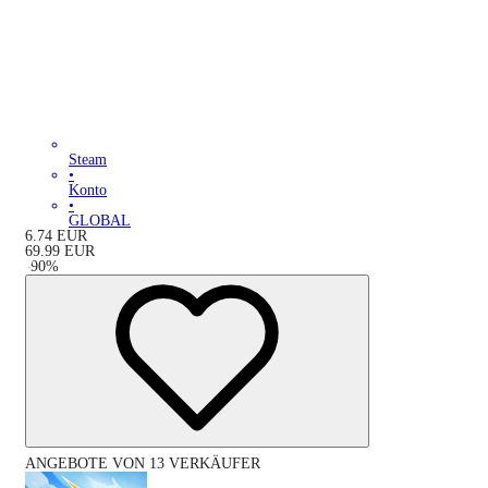
Steam
•
Konto
•
GLOBAL
6.74
EUR
69.99
EUR
-
90
%
ANGEBOTE VON 13 VERKÄUFER