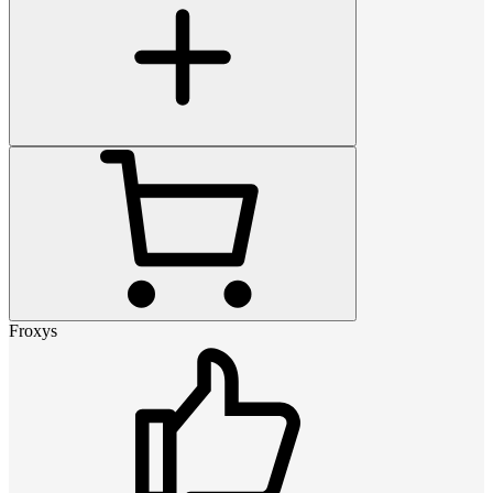
Froxys