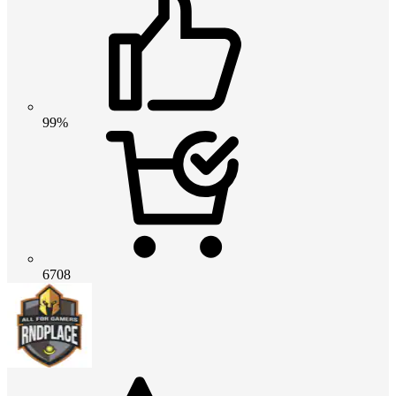
99%
6708