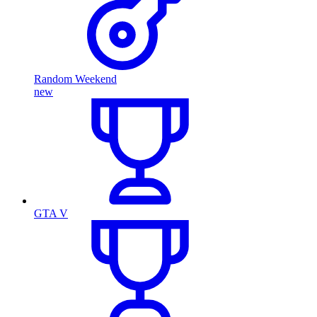
Random Weekend
new
GTA V