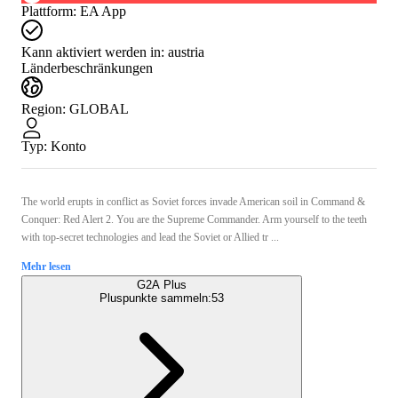
Plattform
:
EA App
Kann aktiviert werden in:
austria
Länderbeschränkungen
Region
:
GLOBAL
Typ
:
Konto
The world erupts in conflict as Soviet forces invade American soil in Command &
Conquer: Red Alert 2. You are the Supreme Commander. Arm yourself to the teeth
with top-secret technologies and lead the Soviet or Allied tr ...
Mehr lesen
G2A Plus
Pluspunkte sammeln:
53