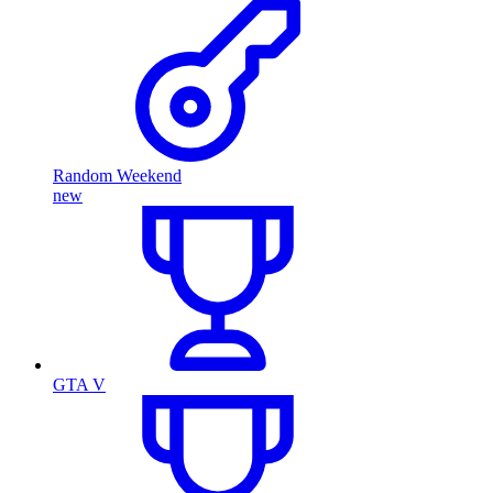
Random Weekend
new
GTA V