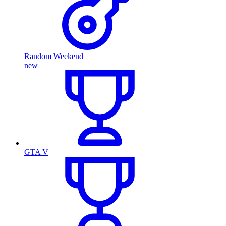
Random Weekend
new
GTA V