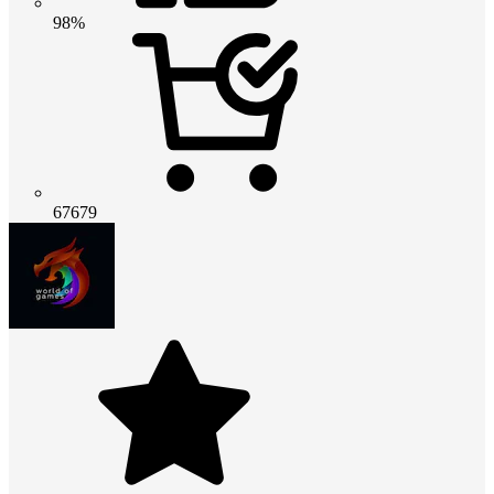
98%
67679