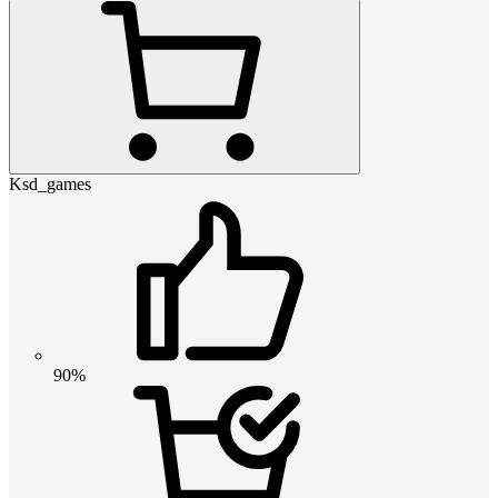
Ksd_games
90%