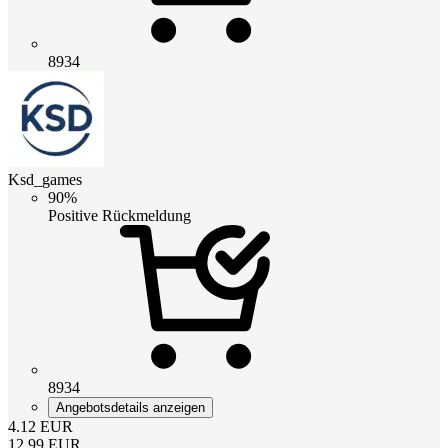
8934
Ksd_games
90%
Positive Rückmeldung
8934
Angebotsdetails anzeigen
4.12
EUR
12.99
EUR