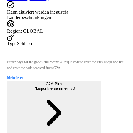
Kann aktiviert werden in:
austria
Länderbeschränkungen
Region
:
GLOBAL
Typ
:
Schlüssel
Buyer pays for the goods and receive a unique code to enter the site (DropLand.net)
and enter the code received from G2A.
Mehr lesen
G2A Plus
Pluspunkte sammeln:
70