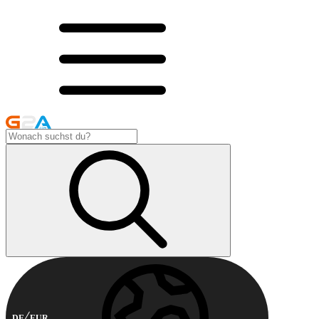
DE
EUR