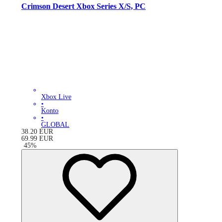
Crimson Desert Xbox Series X/S, PC
Xbox Live
•
Konto
•
GLOBAL
38.20
EUR
69.99
EUR
-
45
%