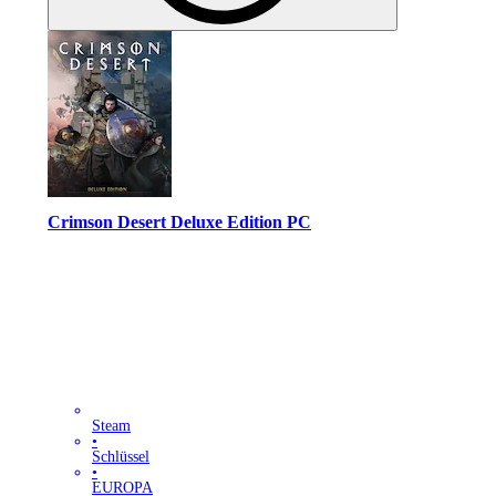
Crimson Desert Deluxe Edition PC
Steam
•
Schlüssel
•
EUROPA