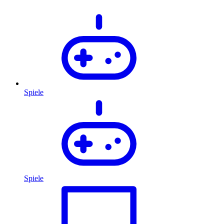
Spiele
Spiele