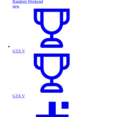
Random Weekend
new
GTA V
GTA V