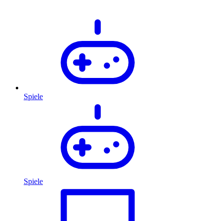
Spiele
Spiele