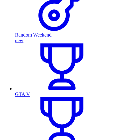
Random Weekend
new
GTA V