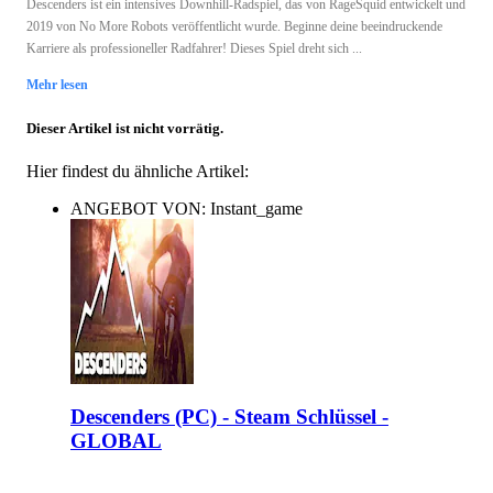
Descenders ist ein intensives Downhill-Radspiel, das von RageSquid entwickelt und
2019 von No More Robots veröffentlicht wurde. Beginne deine beeindruckende
Karriere als professioneller Radfahrer! Dieses Spiel dreht sich ...
Mehr lesen
Dieser Artikel ist nicht vorrätig.
Hier findest du ähnliche Artikel:
ANGEBOT VON: Instant_game
Descenders (PC) - Steam Schlüssel -
GLOBAL