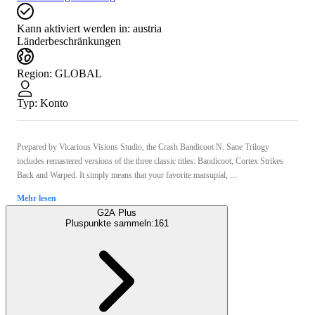
Kann aktiviert werden in:
austria
Länderbeschränkungen
Region
:
GLOBAL
Typ
:
Konto
Prepared by Vicarious Visions Studio, the Crash Bandicoot N. Sane Trilogy
includes remastered versions of the three classic titles: Bandicoot, Cortex Strikes
Back and Warped. It simply means that your favorite marsupial, ...
Mehr lesen
G2A Plus
Pluspunkte sammeln:
161