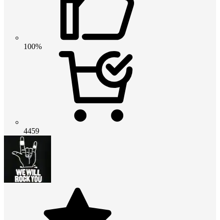
100%
4459