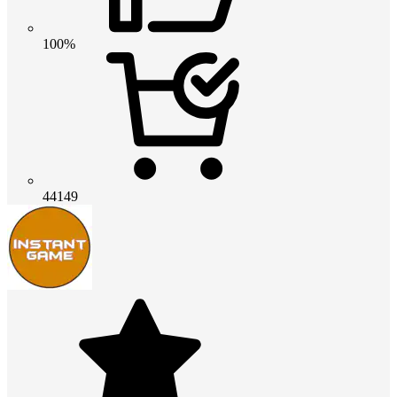
100%
44149