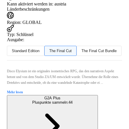
Kann aktiviert werden in:
austria
Länderbeschränkungen
Region
:
GLOBAL
Typ
:
Schlüssel
Ausgabe:
Standard Edition
The Final Cut
The Final Cut Bundle
Disco Elysium ist ein originales isometrisches RPG, das den narrativen Aspekt
betont und von dem Studio ZA/UM entwickelt wurde. Übernehme die Rolle eines
Detektivs und entscheide, ob du eine wandelnde Katastrophe oder ei ...
Mehr lesen
G2A Plus
Pluspunkte sammeln:
44