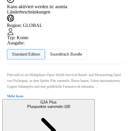
Kann aktiviert werden in:
austria
Länderbeschränkungen
Region
:
GLOBAL
Typ
:
Konto
Ausgabe:
Standard Edition
Soundtrack Bundle
Palworld ist ein Multiplayer-Open-World-Survival-Bastel- und Monsterfang-Spiel
von Pocketpair, in dem Spieler Pals sammeln, Basen bauen, Arbeit automatisieren,
Gegner bekämpfen und eine gefährliche Fantasiewelt erkunden. ...
Mehr lesen
G2A Plus
Pluspunkte sammeln:
100