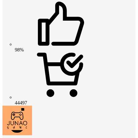
98%
44497