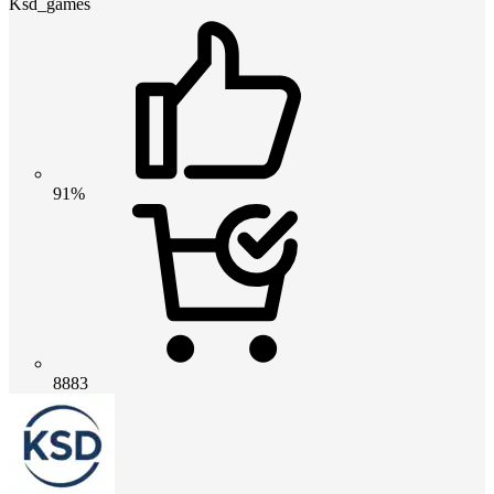
Ksd_games
91%
8883