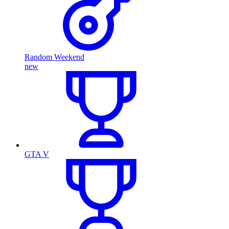
Random Weekend
new
GTA V