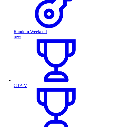
Random Weekend
new
GTA V