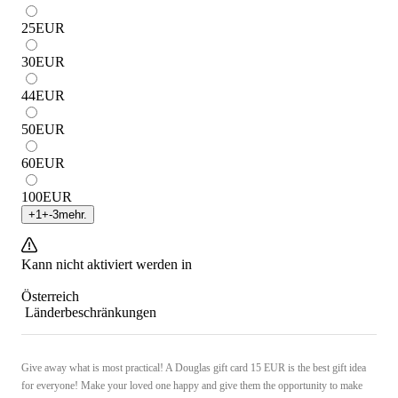
25
EUR
30
EUR
44
EUR
50
EUR
60
EUR
100
EUR
+
1
+
-3
mehr.
Kann nicht aktiviert werden in
Österreich
Länderbeschränkungen
Give away what is most practical! A Douglas gift card 15 EUR is the best gift idea
for everyone! Make your loved one happy and give them the opportunity to make