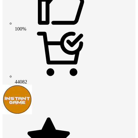
100%
44082