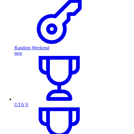
Random Weekend
new
GTA V