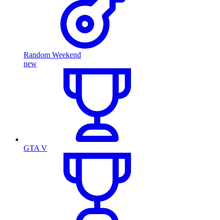
Random Weekend
new
GTA V