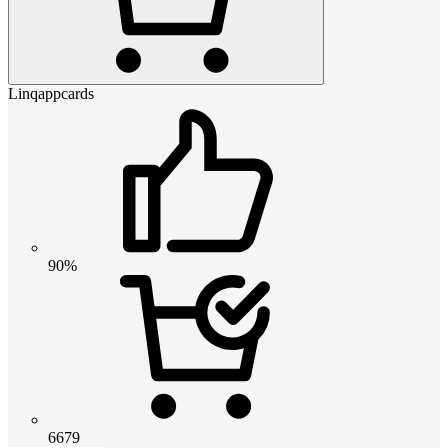
Linqappcards
90%
6679