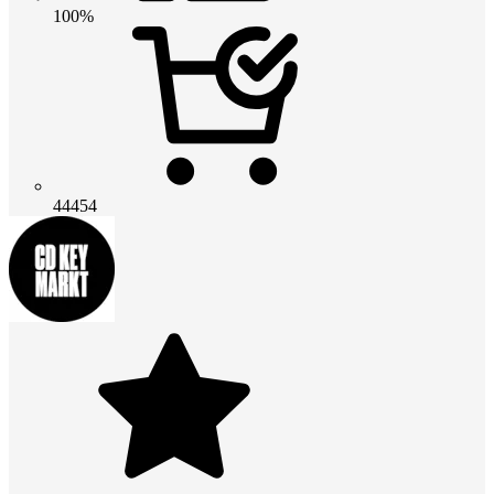
100%
44454