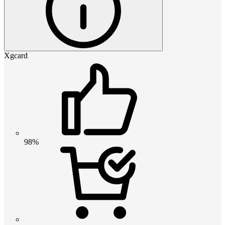
Xgcard
98%