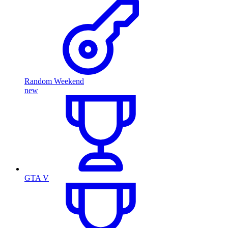
Random Weekend
new
GTA V