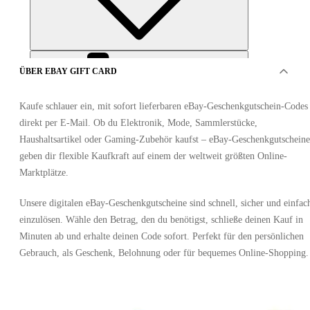
ÜBER EBAY GIFT CARD
Kaufe schlauer ein, mit sofort lieferbaren eBay-Geschenkgutschein-Codes
direkt per E-Mail. Ob du Elektronik, Mode, Sammlerstücke,
Haushaltsartikel oder Gaming-Zubehör kaufst – eBay-Geschenkgutscheine
geben dir flexible Kaufkraft auf einem der weltweit größten Online-
ANGEBOTE VON 9 VERKÄUFER
Marktplätze.
Unsere digitalen eBay-Geschenkgutscheine sind schnell, sicher und einfac
einzulösen. Wähle den Betrag, den du benötigst, schließe deinen Kauf in
Minuten ab und erhalte deinen Code sofort. Perfekt für den persönlichen
Gebrauch, als Geschenk, Belohnung oder für bequemes Online-Shopping.
Ebay Gift Card 200 USD