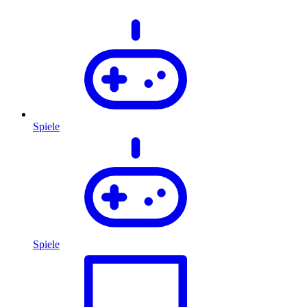
Spiele
Spiele