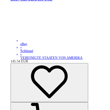
eBay
•
Schlüssel
•
VEREINIGTE STAATEN VON AMERIKA
145.54
EUR