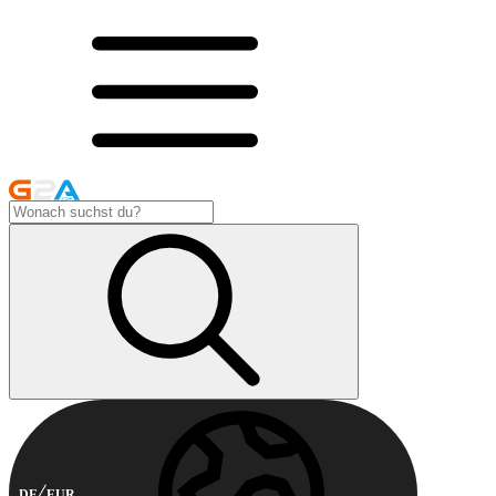
DE
EUR