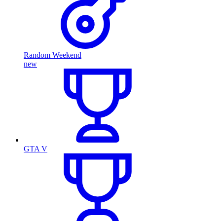
Random Weekend
new
GTA V