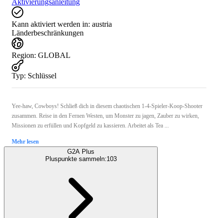
Aktivierungsanleitung
Kann aktiviert werden in:
austria
Länderbeschränkungen
Region
:
GLOBAL
Typ
:
Schlüssel
Yee-haw, Cowboys! Schließ dich in diesem chaotischen 1-4-Spieler-Koop-Shooter
zusammen. Reise in den Fernen Westen, um Monster zu jagen, Zauber zu wirken,
Missionen zu erfüllen und Kopfgeld zu kassieren. Arbeitet als Tea ...
Mehr lesen
G2A Plus
Pluspunkte sammeln:
103