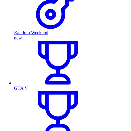
Random Weekend
new
GTA V