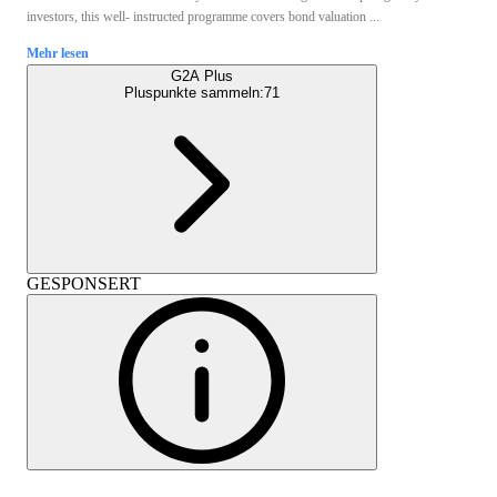
investors, this well- instructed programme covers bond valuation ...
Mehr lesen
G2A Plus
Pluspunkte sammeln:
71
GESPONSERT