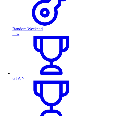
Random Weekend
new
GTA V