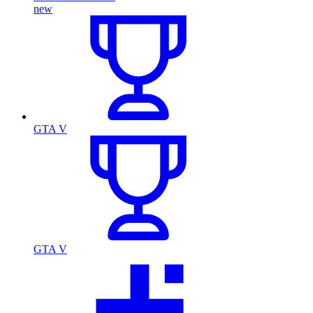
new
GTA V
GTA V