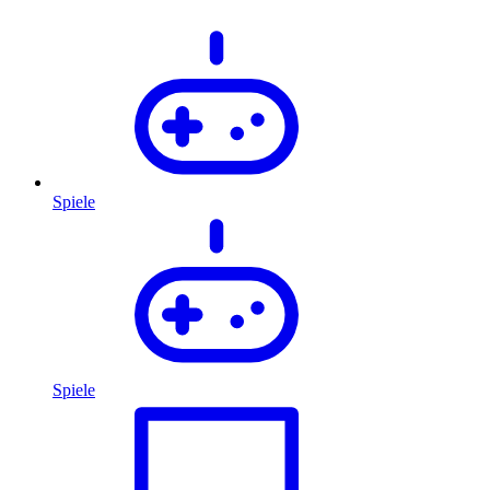
Spiele
Spiele