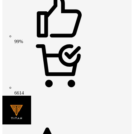
99%
6614