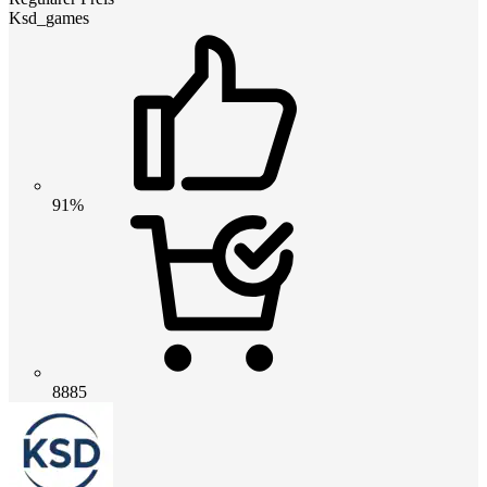
Ksd_games
91%
8885