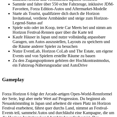
Sammle und fahre über 550 echte Fahrzeuge, inklusive JDM-
Favoriten, Forza Edition-Autos und Aftermarket-Modelle
Starte als Tourist, qualifiziere dich durch die Horizon
Invitational, verdiene Armbänder und steige zum Horizon-
Legend-Status auf
Spiele solo oder im Koop, trete Car Meets bei und nimm am
Horizon Festival-Rennen quer über die Karte teil
Kaufe Häuser in Japan und nutze vollständig anpassbare
Garagen, um Autos auszustellen, Layouts zu speichern und
die Räume anderer Spieler zu besuchen
Nutze EventLab, Horizon CoLab und The Estate, um eigene
Events und von Spielern erstellte Räume zu bauen
Zu den Zugangsoptionen gehören der Hochkontrastmodus,
ein Fahrzeug-Näherungsradar und AutoDrive
Gameplay
Forza Horizon 6 folgt der Arcade-artigen Open-World-Rennformel
der Serie, legt aber mehr Wert auf Progression. Du beginnst als
Neuankömmling in Japan und arbeitest dir einen Platz im Horizon
Festival erarbeitest, fährst quer durchs Land, nimmst an Festival-
Events teil, sammelst Autos und durchläufst eine Kampagne, die um