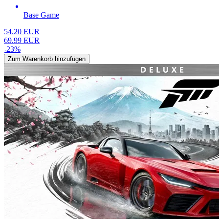
Base Game
54.20
EUR
69.99
EUR
-
23
%
Zum Warenkorb hinzufügen