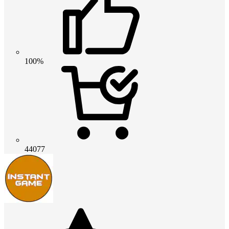
100%
44077