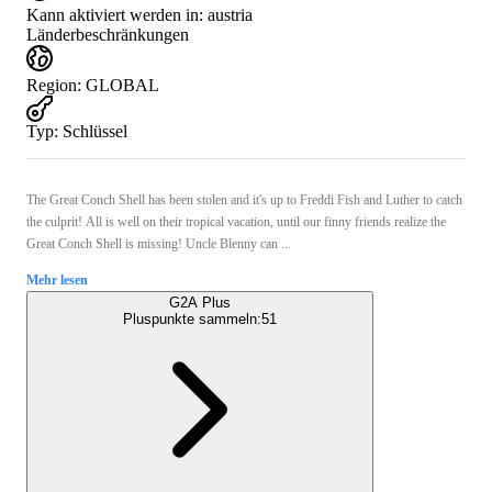
Kann aktiviert werden in:
austria
Länderbeschränkungen
Region
:
GLOBAL
Typ
:
Schlüssel
The Great Conch Shell has been stolen and it's up to Freddi Fish and Luther to catch
the culprit! All is well on their tropical vacation, until our finny friends realize the
Great Conch Shell is missing! Uncle Blenny can ...
Mehr lesen
G2A Plus
Pluspunkte sammeln:
51