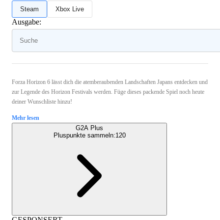
Steam
Xbox Live
Ausgabe:
Forza Horizon 6 lässt dich die atemberaubenden Landschaften Japans entdecken und
zur Legende des Horizon Festivals werden. Füge dieses packende Spiel noch heute
deiner Wunschliste hinzu!
Mehr lesen
G2A Plus
Pluspunkte sammeln:
120
GESPONSERT