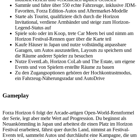
Sammle und fahre über 550 echte Fahrzeuge, inklusive JDM-
Favoriten, Forza Edition-Autos und Aftermarket-Modelle
Starte als Tourist, qualifiziere dich durch die Horizon
Invitational, verdiene Armbänder und steige zum Horizon-
Legend-Status auf
Spiele solo oder im Koop, trete Car Meets bei und nimm am
Horizon Festival-Rennen quer über die Karte teil
Kaufe Häuser in Japan und nutze vollständig anpassbare
Garagen, um Autos auszustellen, Layouts zu speichern und
die Räume anderer Spieler zu besuchen
Nutze EventLab, Horizon CoLab und The Estate, um eigene
Events und von Spielern erstellte Räume zu bauen
Zu den Zugangsoptionen gehören der Hochkontrastmodus,
ein Fahrzeug-Näherungsradar und AutoDrive
Gameplay
Forza Horizon 6 folgt der Arcade-artigen Open-World-Rennformel
der Serie, legt aber mehr Wert auf Progression. Du beginnst als
Neuankömmling in Japan und arbeitest dir einen Platz im Horizon
Festival erarbeitest, fährst quer durchs Land, nimmst an Festival-
Events teil, sammelst Autos und durchläufst eine Kampagne, die um