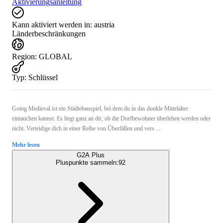
Aktivierungsanleitung
Kann aktiviert werden in:
austria
Länderbeschränkungen
Region
:
GLOBAL
Typ
:
Schlüssel
Going Medieval ist ein Städtebauspiel, bei dem du in das dunkle Mittelalter
eintauchen kannst. Es liegt ganz an dir, ob die Dorfbewohner überleben werden oder
nicht. Verteidige dich in einer Reihe von Überfällen und vers ...
Mehr lesen
G2A Plus
Pluspunkte sammeln:
92