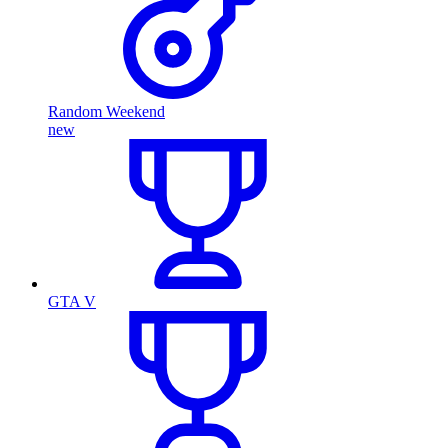
Random Weekend
new
GTA V