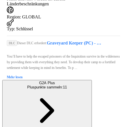
Länderbeschränkungen
Region
:
GLOBAL
Typ
:
Schlüssel
Graveyard Keeper (PC) - Steam Key - GLOBAL
Dieser DLC erfordert:
DLC
You’ll have to help the escaped prisoners of the Inquisition survive in the wilderness
by providing them with everything they need. To develop their camp to a fortified
settlement while keeping in mind its benefits. To p ...
Mehr lesen
G2A Plus
Pluspunkte sammeln:
11