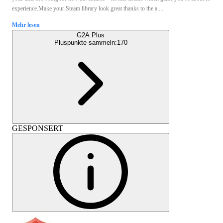
experience.Make your Steam library look great thanks to the a ...
Mehr lesen
G2A Plus
Pluspunkte sammeln:
170
GESPONSERT