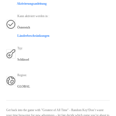
Aktivierungsanleitung
Kann aktiviert werden in
:
Österreich
Länderbeschränkungen
Typ
:
Schlüssel
Region
:
GLOBAL
Get back into the game with "Greatest of All Time" - Random Key!Don’t waste
your time browsing for new adventures – let fate decide which game you’re about to