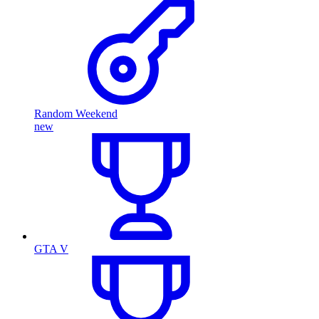
Random Weekend
new
GTA V