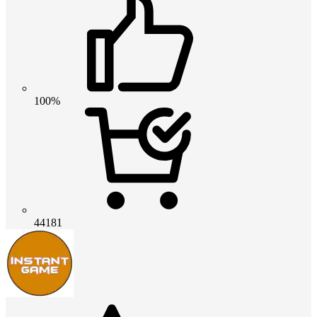
100%
44181