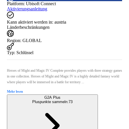
Plattform
:
Ubisoft Connect
Aktivierungsanleitung
Kann aktiviert werden in:
austria
Länderbeschränkungen
Region
:
GLOBAL
Typ
:
Schlüssel
Heroes of Might and Magic IV Complete provides players with three strategy games
in one collection. Heroes of Might and Magic IV is a highly detailed fantasy world
where players will be immersed in a battle for territory ...
Mehr lesen
G2A Plus
Pluspunkte sammeln:
73