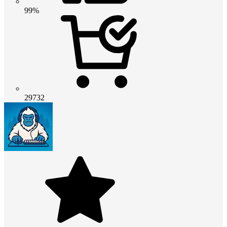
99%
29732