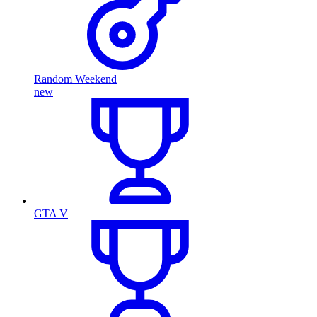
Random Weekend
new
GTA V