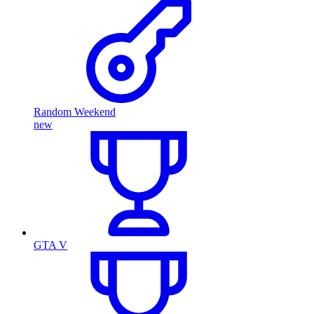
Random Weekend
new
GTA V