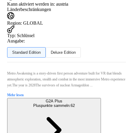
Kann aktiviert werden in:
austria
Länderbeschränkungen
Region
:
GLOBAL
Typ
:
Schlüssel
Ausgabe:
Standard Edition
Deluxe Edition
Metro Awakening is a story-driven first person adventure built for VR that blends
atmospheric exploration, stealth and combat in the most immersive Metro experience
yet.The year is 2028The survivors of nuclear Armageddon ...
Mehr lesen
G2A Plus
Pluspunkte sammeln:
62