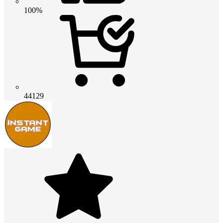
100%
44129