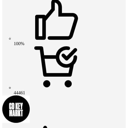
100%
44461