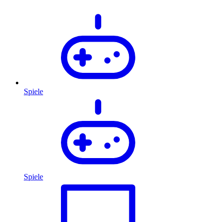
Spiele
Spiele