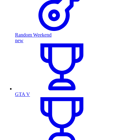
Random Weekend
new
GTA V