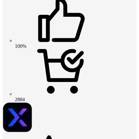
100%
2884