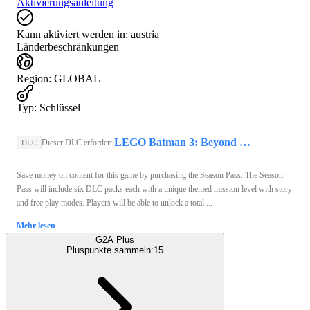
Aktivierungsanleitung
Kann aktiviert werden in:
austria
Länderbeschränkungen
Region
:
GLOBAL
Typ
:
Schlüssel
LEGO Batman 3: Beyond Gotham (PC) - Steam Key - GLOBAL
Dieser DLC erfordert:
DLC
Save money on content for this game by purchasing the Season Pass. The Season
Pass will include six DLC packs each with a unique themed mission level with story
and free play modes. Players will be able to unlock a total ...
Mehr lesen
G2A Plus
Pluspunkte sammeln:
15