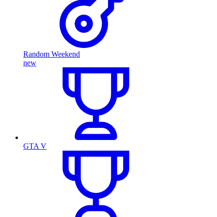
Random Weekend
new
GTA V