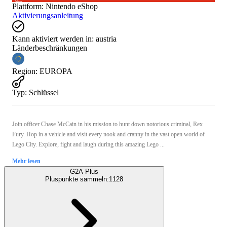
Plattform
:
Nintendo eShop
Aktivierungsanleitung
Kann aktiviert werden in:
austria
Länderbeschränkungen
Region
:
EUROPA
Typ
:
Schlüssel
Join officer Chase McCain in his mission to hunt down notorious criminal, Rex
Fury. Hop in a vehicle and visit every nook and cranny in the vast open world of
Lego City. Explore, fight and laugh during this amazing Lego ...
Mehr lesen
G2A Plus
Pluspunkte sammeln:
1128