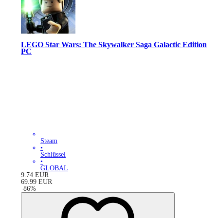
LEGO Star Wars: The Skywalker Saga Galactic Edition
PC
Steam
•
Schlüssel
•
GLOBAL
9.74
EUR
69.99
EUR
-
86
%