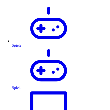
Spiele
Spiele