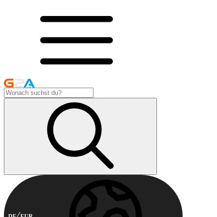
DE
EUR