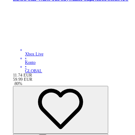
Xbox Live
•
Konto
•
GLOBAL
11.74
EUR
59.99
EUR
-
80
%