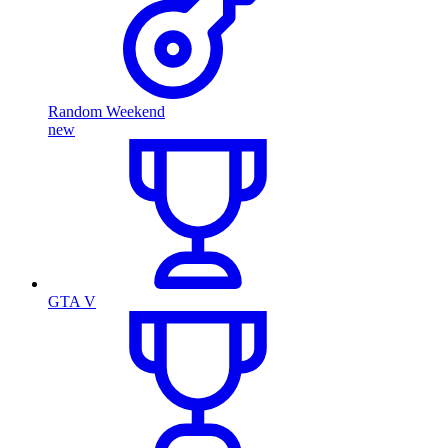
Random Weekend
new
GTA V