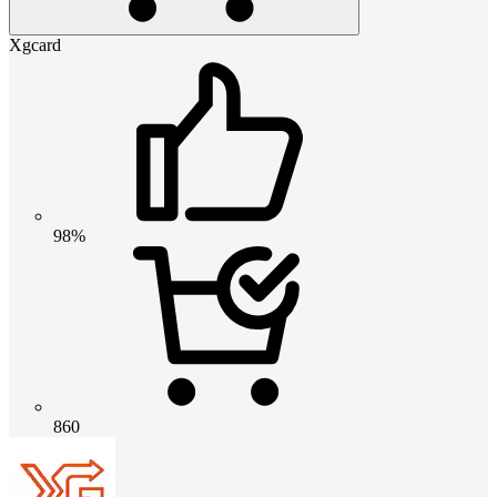
Xgcard
98%
860