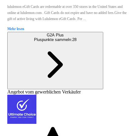
lululemon eGift Cards are redeemable at over 350 stores in the United States and
online at lululemon.com . Gift Cards do not expire and have no added fees.Give the
gift of active living with Lululemon eGift Cards. Per ...
Mehr lesen
G2A Plus
Pluspunkte sammeln:
28
Angebot vom gewerblichen Verkäufer