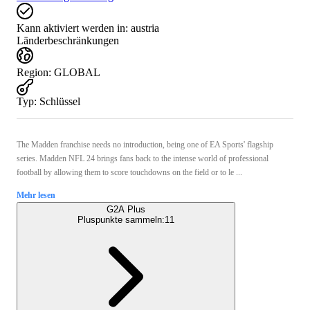
Kann aktiviert werden in:
austria
Länderbeschränkungen
Region
:
GLOBAL
Typ
:
Schlüssel
The Madden franchise needs no introduction, being one of EA Sports' flagship
series. Madden NFL 24 brings fans back to the intense world of professional
football by allowing them to score touchdowns on the field or to le ...
Mehr lesen
G2A Plus
Pluspunkte sammeln:
11