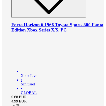
Forza Horizon 6 1966 Toyota Sports 800 Fanta
Edition Xbox Series X/S, PC
Xbox Live
•
Schlüssel
•
GLOBAL
0.68
EUR
4.99
EUR
-
86
%