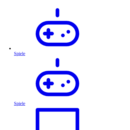
Spiele
Spiele