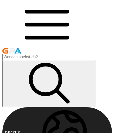
DE
EUR