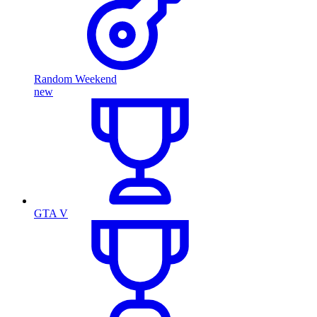
Random Weekend
new
GTA V