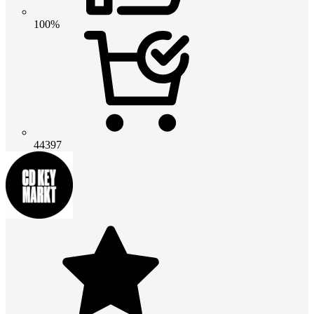
100%
44397