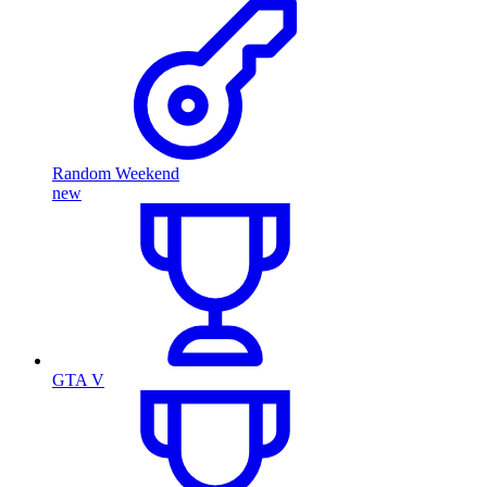
Random Weekend
new
GTA V