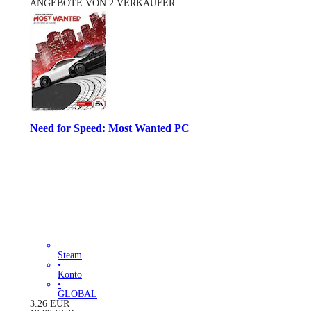
ANGEBOTE VON 2 VERKÄUFER
Need for Speed: Most Wanted PC
Steam
•
Konto
•
GLOBAL
3.26
EUR