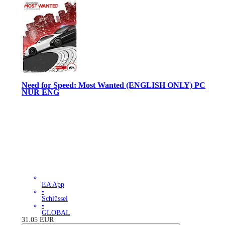
Need for Speed: Most Wanted (ENGLISH ONLY) PC
NUR ENG
EA App
•
Schlüssel
•
GLOBAL
31.05
EUR