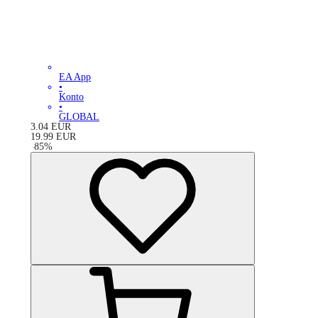
EA App
•
Konto
•
GLOBAL
3.04
EUR
19.99
EUR
-
85
%