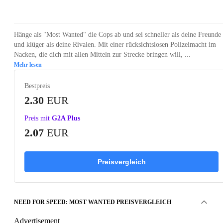
Loading...
Loading...
Loading...
Loading...
Loading
Hänge als "Most Wanted" die Cops ab und sei schneller als deine Freunde
und klüger als deine Rivalen. Mit einer rücksichtslosen Polizeimacht im
Nacken, die dich mit allen Mitteln zur Strecke bringen will, ...
Mehr lesen
Bestpreis
2.30
EUR
Preis mit
G2A Plus
2.07
EUR
Preisvergleich
NEED FOR SPEED: MOST WANTED PREISVERGLEICH
Advertisement