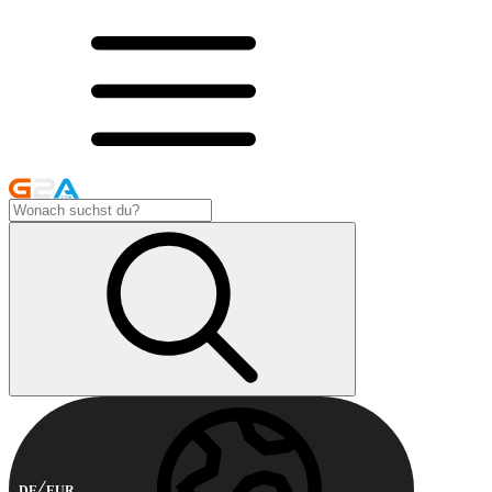
DE
EUR