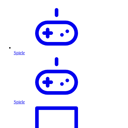
Spiele
Spiele