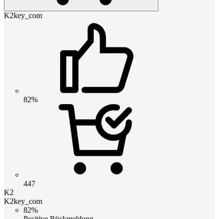
K2key_com
82%
447
K2
K2key_com
82%
Positive Rückmeldung