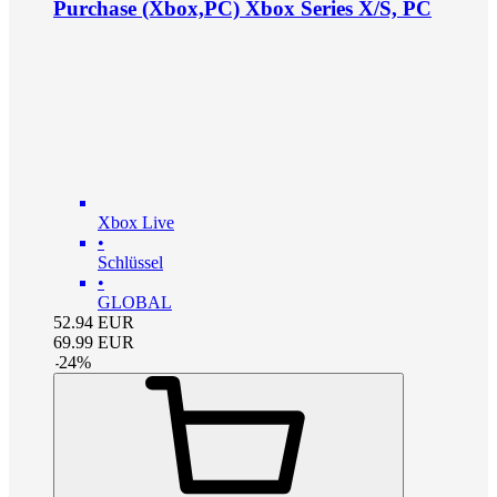
Purchase (Xbox,PC) Xbox Series X/S, PC
Xbox Live
•
Schlüssel
•
GLOBAL
52.94
EUR
69.99
EUR
-
24
%