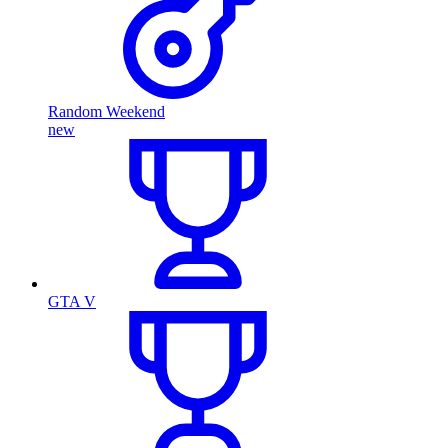
Random Weekend
new
GTA V