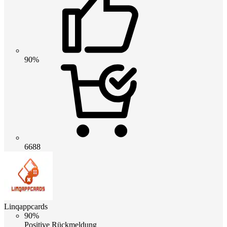
90%
6688
Linqappcards
90%
Positive Rückmeldung