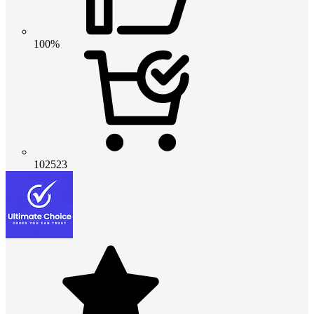
100%
102523