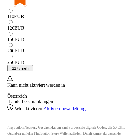
110
EUR
120
EUR
150
EUR
200
EUR
250
EUR
+
11
+
7
mehr.
Kann nicht aktiviert werden in
Österreich
Länderbeschränkungen
Wie aktivieren
Aktivierungsanleitung
PlayStation Network Geschenkkarten sind vorbezahlte digitale Codes, die 50 EUR
Guthaben auf eine PlayStation Store Wallet aufladen. Damit kannst du passende