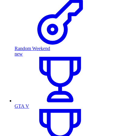
Random Weekend
new
GTA V