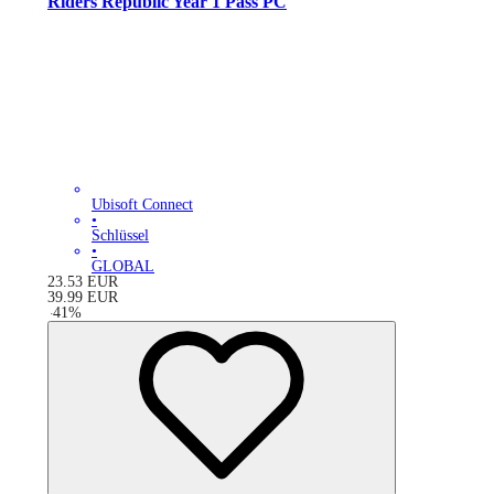
Riders Republic Year 1 Pass PC
Ubisoft Connect
•
Schlüssel
•
GLOBAL
23.53
EUR
39.99
EUR
-
41
%