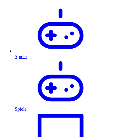
Spiele
Spiele