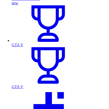
new
GTA V
GTA V