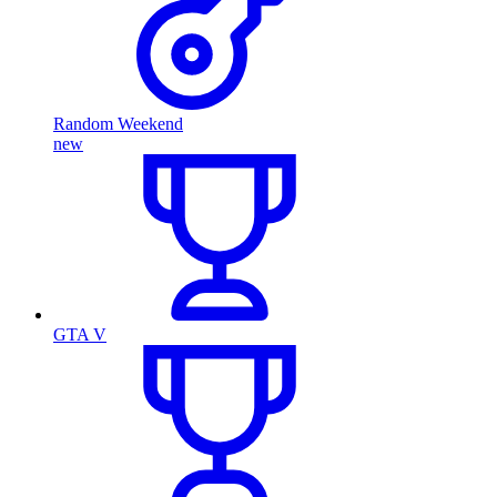
Random Weekend
new
GTA V