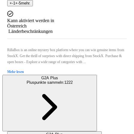
+
-1
+
-5
mehr.
Kann aktiviert werden in
Österreich
Länderbeschränkungen
RillaBox is an online mystery box platform where you can win genuine items from
StockX. Get the thrill of surprises with direct shipping from StockX. Purchase &
open boxes - Explore a wide range of categories with ...
Mehr lesen
G2A Plus
Pluspunkte sammeln:
1222