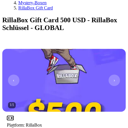
Mystery-Boxen
RillaBox Gift Card
RillaBox Gift Card 500 USD - RillaBox
Schlüssel - GLOBAL
1
/
1
Plattform
:
RillaBox