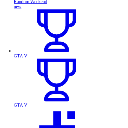
Random Weekend
new
GTA V
GTA V