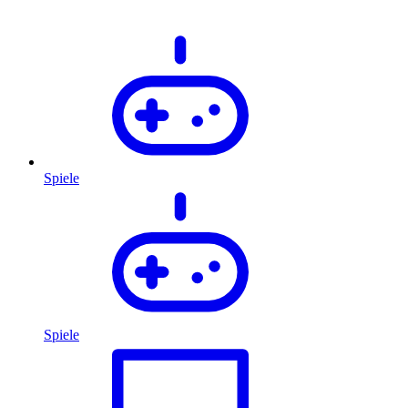
Spiele
Spiele